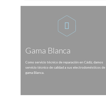

Gama Blanca
Como servicio técnico de reparación en Cádiz, damos
servicio técnico de calidad a sus electrodomésticos de
gama Blanca.
Reparación de lavadoras, lavavajillas, secadoras, frigoríficos, congeladores, hornos, cocinas, encimeras, vitrocerámicas, campanas extractoras…