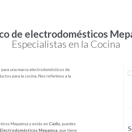
ico de electrodomésticos Mep
Especialistas en la Cocina
, para una marca electrodomésticos de
uctos para la cocina. Nos referimos a la
sticos Mepamsa y estás en
Cádiz
, puedes
Servicio Técnico Profesional
T
de Electrodomésticos Mepamsa
, que tiene