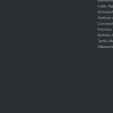
para repar
mantenimi
Cádiz, Al
de Santa M
Sanlúcar 
Concepció
Frontera,
Barbate, C
Tarifa, Ub
Villamart