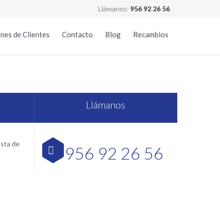
Llámanos:
956 92 26 56
Skip
nes de Clientes
Contacto
Blog
Recambios
to
content
ádiz
Llámanos
osta de
956 92 26 56
