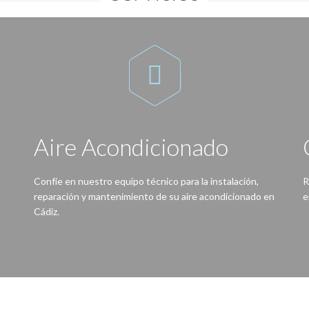
Servicios

Aire Acondicionado
Confíe en nuestro equipo técnico para la instalación,
R
reparación y mantenimiento de su aire acondicionado en
e
Cádiz.
Con nuestro servicio no tendrá problemas, gracias a nuestros técnicos su equipo de aire acondicionado estará a punto para cada temporada.
Nunca ha