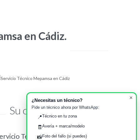
amsa en Cádiz.
×
¿Necesitas un técnico?
Su opinión importa
Pide un técnico ahora por WhatsApp:
Técnico en tu zona
📍
Avería + marca/modelo
🧾
écnico amable y puntual
Foto del fallo (si puedes)
📸