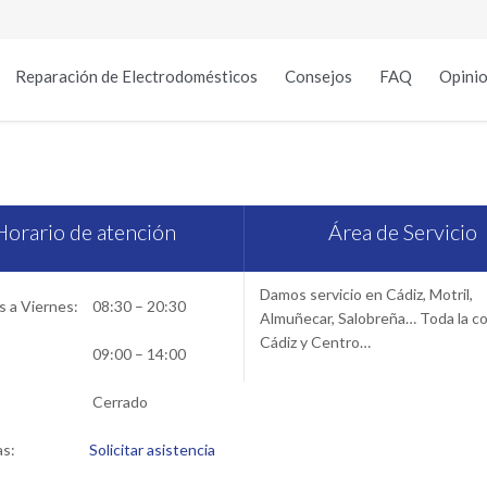
Reparación de Electrodomésticos
Consejos
FAQ
Opinio
vicio Técnico Mepamsa en C
Horario de atención
Área de Servicio
Damos servicio en Cádiz, Motril,
 a Viernes:
08:30 – 20:30
Almuñecar, Salobreña… Toda la c
Cádiz y Centro…
09:00 – 14:00
Cerrado
as:
Solicitar asistencia