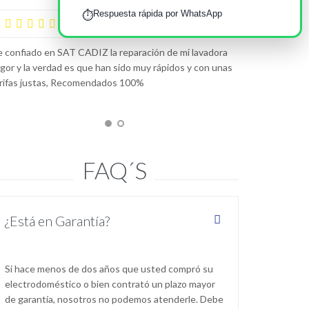
Respuesta rápida por WhatsApp
⏱️
—
Ana Durán García





ando llamé a este Servicio Técnico en Cádiz tenía mis
das, pero han demostrado tener un trato profesional y
alizar y trabajo efectivo, ahora realizan mantenimientos
riódicos mis electrodomésticos y estoy encantada con
 resultado
FAQ´S
¿Está en Garantía?
Si hace menos de dos años que usted compró su