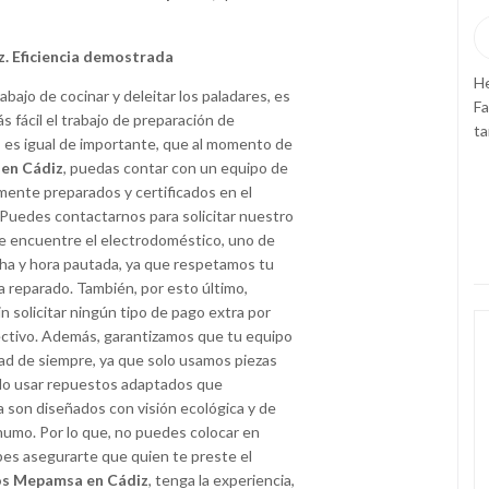
—
Antonio Gonzalez Mayor





. Eficiencia demostrada
He confiado en SAT CADIZ la reparación de mi lavadora
Cu
bajo de cocinar y deleitar los paladares, es
Fagor y la verdad es que han sido muy rápidos y con unas
du
fácil el trabajo de preparación de
tarifas justas, Recomendados 100%
re
, es igual de importante, que al momento de
pe
 en Cádiz
, puedas contar con un equipo de
el
mente preparados y certificados en el
 Puedes contactarnos para solicitar nuestro
se encuentre el electrodoméstico, uno de
 fecha y hora pautada, ya que respetamos tu
 reparado. También, por esto último,
n solicitar ningún tipo de pago extra por
ectivo. Además, garantizamos que tu equipo
dad de siempre, ya que solo usamos piezas
ndo usar repuestos adaptados que
son diseñados con visión ecológica y de
humo. Por lo que, no puedes colocar en
s asegurarte que quien te preste el
cos Mepamsa en Cádiz
, tenga la experiencia,