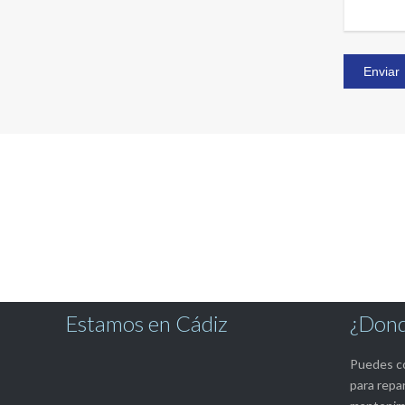
Estamos en Cádiz
¿Dond
Puedes co