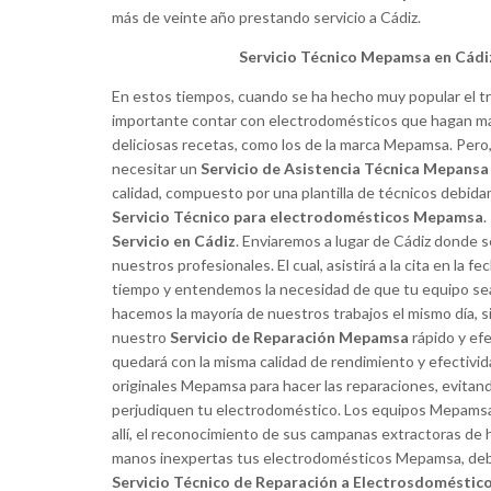
más de veinte año prestando servicio a Cádiz.
Servicio Técnico Mepamsa en Cádiz
En estos tiempos, cuando se ha hecho muy popular el tra
importante contar con electrodomésticos que hagan más 
deliciosas recetas, como los de la marca Mepamsa. Pero
necesitar un
Servicio de Asistencia Técnica Mepansa
calidad, compuesto por una plantilla de técnicos debida
Servicio Técnico para electrodomésticos Mepamsa
.
Servicio en Cádiz
. Enviaremos a lugar de Cádiz donde 
nuestros profesionales. El cual, asistirá a la cita en la
tiempo y entendemos la necesidad de que tu equipo sea
hacemos la mayoría de nuestros trabajos el mismo día, si
nuestro
Servicio de Reparación Mepamsa
rápido y ef
quedará con la misma calidad de rendimiento y efectivi
originales Mepamsa para hacer las reparaciones, evita
perjudiquen tu electrodoméstico. Los equipos Mepamsa 
allí, el reconocimiento de sus campanas extractoras de 
manos inexpertas tus electrodomésticos Mepamsa, debe
Servicio Técnico de Reparación a Electrosdomésti