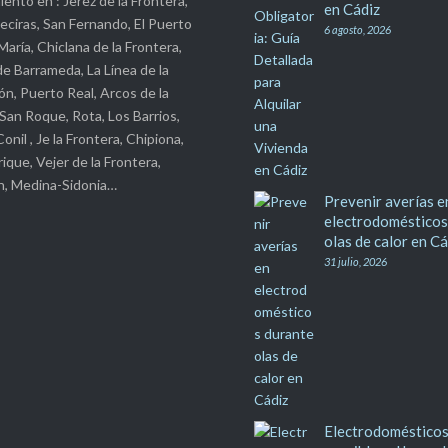
Obligatoria: Guía 
ar tus averías y realizar
para Alquilar una 
ento en : Jerez de la Frontera,
en Cádiz
geciras, San Fernando, El Puerto
6 agosto, 2026
aría, Chiclana de la Frontera,
de Barrameda, La Línea de la
n, Puerto Real, Arcos de la
 San Roque, Rota, Los Barrios,
onil , Je la Frontera, Chipiona,
rique, Vejer de la Frontera,
ín, Medina-Sidonia…
Prevenir averías e
electrodomésticos
olas de calor en Cá
31 julio, 2026