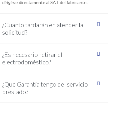
electrodoméstico o bien contrató un plazo mayor
de garantía, nosotros no podemos atenderle. Debe
dirigirse directamente al SAT del fabricante.
¿Cuanto tardarán en atender la
solicitud?
¿Es necesario retirar el
electrodoméstico?
¿Que Garantía tengo del servicio
prestado?