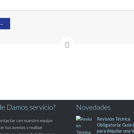

e Damos servicio?
Novedades
Revisión Técnica
ntactar con nuestro equipo