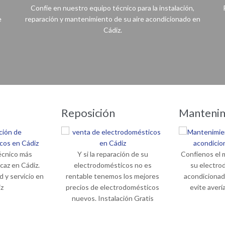
Confíe en nuestro equipo técnico para la instalación,
e
reparación y mantenimiento de su aire acondicionado en
Cádiz.
Con nuestro servicio no tendrá problemas, gracias a nuestros técnicos su equipo de aire acondicionado estará a punto para cada temporada.
Reposición
Manteni
écnico más
Y si la reparación de su
Confíenos el 
icaz en Cádiz.
electrodomésticos no es
su electro
d y servicio en
rentable tenemos los mejores
acondicionad
iz
precios de electrodomésticos
evite averí
nuevos. Instalación Gratis