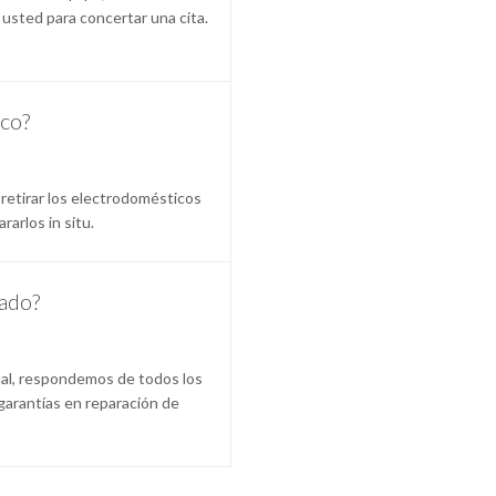
 usted para concertar una cita.
ico?
 retirar los electrodomésticos
rarlos in situ.
tado?
nal, respondemos de todos los
garantías en reparación de