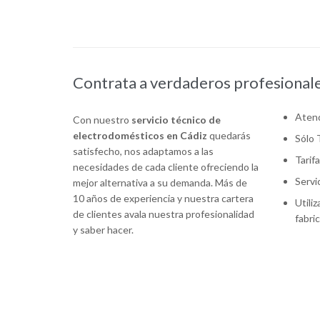
Contrata a verdaderos profesional
Atend
Con nuestro
servicio técnico de
electrodomésticos en Cádiz
quedarás
Sólo 
satisfecho, nos adaptamos a las
Tarif
necesidades de cada cliente ofreciendo la
Servi
mejor alternativa a su demanda. Más de
10 años de experiencia y nuestra cartera
Utili
de clientes avala nuestra profesionalidad
fabri
y saber hacer.