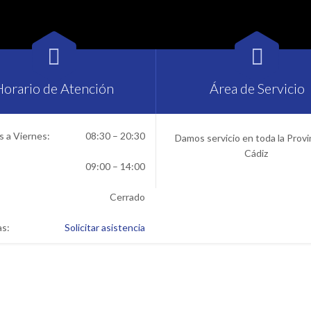


Horario de Atención
Área de Servicio
 a Viernes:
08:30 – 20:30
Damos servicio en toda la Provi
Cádiz
09:00 – 14:00
Cerrado
as:
Solicitar asistencia