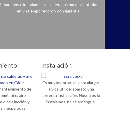
Reparamos e instalamos tu caldera, termo o calentador
en un tiempo record y con garantía
Nunca ha sido tan fácil, ante una avería en la caldera, bomba de calor, termo eléctrico o calentador de agua contacta con nosotros.
miento
Instalación
Es muy importante, para alargar
mantenimiento de
la vida útil del aparato una
doméstico, aire
correcta instalación. Nosotros lo
o o calefacción y
instalamos, no se arriesgue.
as inesperadas.