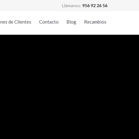
Llámanos:
956 92 26 56
Skip
nes de Clientes
Contacto
Blog
Recambios
to
content