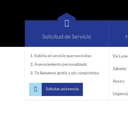

Solicitud de Servicio
Solicita el servicio que necesitas
De Lunes
Asesoramiento personalizado
Sábado:
Te llamamos gratis y sin compromiso
Resto:

Solicitar asistencia
Urgenci