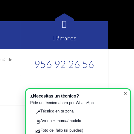

Llámanos
ncia de
956 92 26 56
×
¿Necesitas un técnico?
Pide un técnico ahora por WhatsApp:
Técnico en tu zona
📍
Avería + marca/modelo
🧾
Foto del fallo (si puedes)
📸