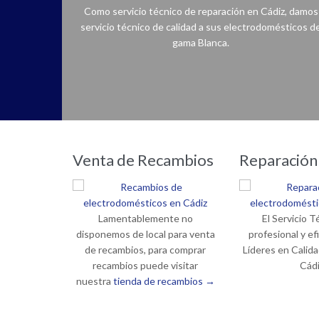
Como servicio técnico de reparación en Cádiz, damos
servicio técnico de calidad a sus electrodomésticos d
gama Blanca.
Reparación de lavadoras, lavavajillas, secadoras, frigoríficos, congeladores, hornos, cocinas, encimeras, vitrocerámicas, campanas extractoras…
Venta de Recambios
Reparación
Lamentablemente no
El Servicio T
disponemos de local para venta
profesional y ef
de recambios, para comprar
Líderes en Calida
recambios puede visitar
Cád
nuestra
tienda de recambios →