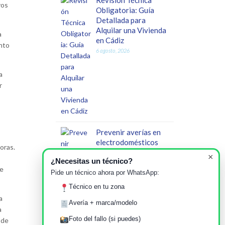
Revisión Técnica
vos
Obligatoria: Guía
Detallada para
Alquilar una Vivienda
a
en Cádiz
nto
6 agosto, 2026
a
r
Prevenir averías en
electrodomésticos
oras.
durante olas de calor
×
¿Necesitas un técnico?
en Cádiz
de
Pide un técnico ahora por WhatsApp:
31 julio, 2026
Técnico en tu zona
a
Avería + marca/modelo
a
Foto del fallo (si puedes)
 de