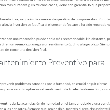
ción más duradera y, en muchos casos, viene con garantía, lo que propor
ás beneficiosa, ya que implica menos desperdicio de componentes. Por otr
 alto, la inversión se justifica si el sensor defectuoso ha sido reparado v
nzar con una reparación puede ser lo más recomendable. No obstante, p
tir en un reemplazo asegura un rendimiento óptimo a largo plazo. Siemp
es de tomar una decisión final.
ntenimiento Preventivo para
 prevenir problemas causados por la humedad, es crucial seguir ciertas
tos pasos no solo optimizan el rendimiento de tu electrodoméstico, sino
 ventilada
. La acumulación de humedad en el tambor debido a una ventil
an a los sensores. Siempre que sea posible, mantén el área circundante l