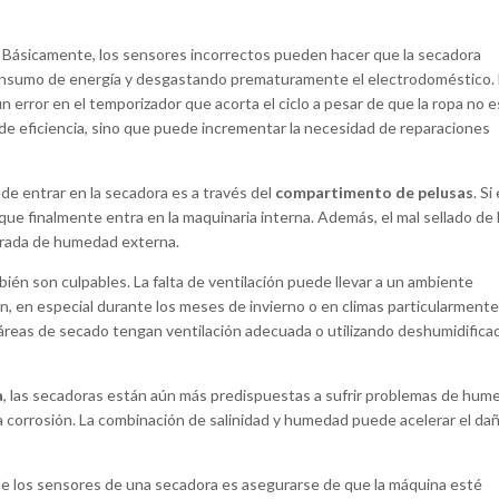
Básicamente, los sensores incorrectos pueden hacer que la secadora
onsumo de energía y desgastando prematuramente el electrodoméstico.
 error en el temporizador que acorta el ciclo a pesar de que la ropa no 
e eficiencia, sino que puede incrementar la necesidad de reparaciones
 entrar en la secadora es a través del
compartimento de pelusas
. Si
e finalmente entra en la maquinaria interna. Además, el mal sellado de 
trada de humedad externa.
ién son culpables. La falta de ventilación puede llevar a un ambiente
 en especial durante los meses de invierno o en climas particularmente
reas de secado tengan ventilación adecuada o utilizando deshumidifica
a
, las secadoras están aún más predispuestas a sufrir problemas de hum
 la corrosión. La combinación de salinidad y humedad puede acelerar el da
ia de los sensores de una secadora es asegurarse de que la máquina esté