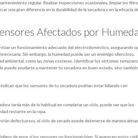
tenimiento regular. Realizar inspecciones ocasionales, limpiar los filtro
ar una gran diferencia en la durabilidad de la secadora y en la eficacia d
ensores Afectados por Humed
antizar un funcionamiento adecuado del electrodoméstico, asegurando qu
 innecesaria. Sin embargo, la humedad puede ser un enemigo silencioso,
d ambiental, como las zonas costeras. Identificar los síntomas tempran
olo puede ayudarte a mantener tu secadora en buen estado, sino tambié
indican que los sensores de tu secadora podrían estar lidiando con
adora tarda más de lo habitual en completar un ciclo, puede ser que los
dad restante en la ropa.
stán defectuosos, el ciclo de secado puede detenerse de manera abrup
gos de error si los sensores no funcionan bien. Si aparecen estos códi