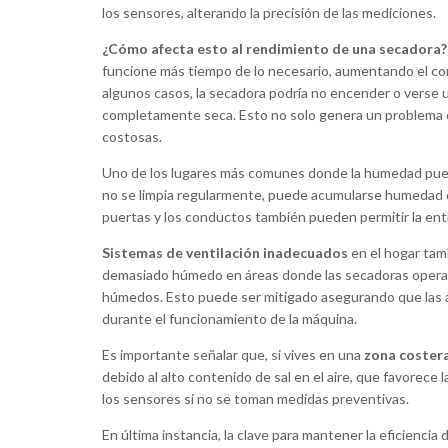
los sensores, alterando la precisión de las mediciones.
¿Cómo afecta esto al rendimiento de una secadora?
funcione más tiempo de lo necesario, aumentando el c
algunos casos, la secadora podría no encender o verse un
completamente seca. Esto no solo genera un problema d
costosas.
Uno de los lugares más comunes donde la humedad puede
no se limpia regularmente, puede acumularse humedad qu
puertas y los conductos también pueden permitir la en
Sistemas de ventilación inadecuados
en el hogar tamb
demasiado húmedo en áreas donde las secadoras operan,
húmedos. Esto puede ser mitigado asegurando que las á
durante el funcionamiento de la máquina.
Es importante señalar que, si vives en una
zona coster
debido al alto contenido de sal en el aire, que favorece
los sensores si no se toman medidas preventivas.
En última instancia, la clave para mantener la eficienc