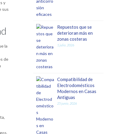
s y
e sus
Repuestos que se
ad
deterioran más en
zonas costeras
1 julio, 2026
e la
os de
n
Compatibilidad de
Electrodomésticos
Modernos en Casas
Antiguas
25 junio, 2026
ta,
gos,