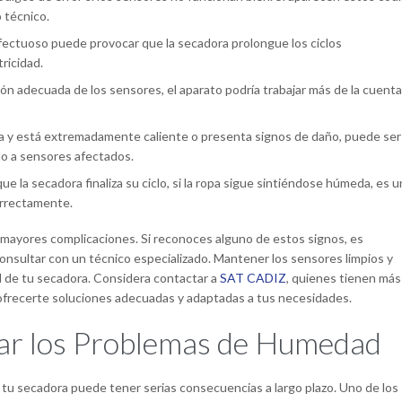
o técnico.
ectuoso puede provocar que la secadora prolongue los ciclos
ricidad.
ión adecuada de los sensores, el aparato podría trabajar más de la cuenta
pa y está extremadamente caliente o presenta signos de daño, puede se
o a sensores afectados.
e la secadora finaliza su ciclo, si la ropa sigue sintiéndose húmeda, es u
orrectamente.
r mayores complicaciones. Si reconoces alguno de estos signos, es
nsultar con un técnico especializado. Mantener los sensores limpios y
til de tu secadora. Considera contactar a
SAT CADIZ
, quienes tienen más
 ofrecerte soluciones adecuadas y adaptadas a tus necesidades.
rar los Problemas de Humedad
tu secadora puede tener serias consecuencias a largo plazo. Uno de los