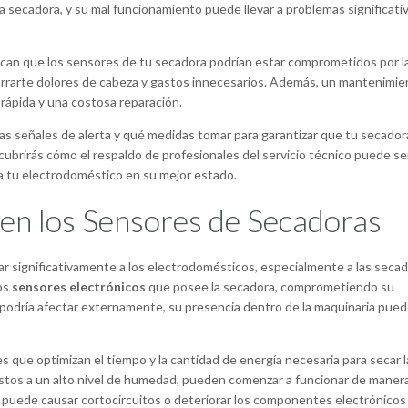
na secadora, y su mal funcionamiento puede llevar a problemas significati
ican que los sensores de tu secadora podrían estar comprometidos por l
rarte dolores de cabeza y gastos innecesarios. Además, un mantenimie
rápida y una costosa reparación.
 las señales de alerta y qué medidas tomar para garantizar que tu secador
brirás cómo el respaldo de profesionales del servicio técnico puede se
 a tu electrodoméstico en su mejor estado.
en los Sensores de Secadoras
r significativamente a los electrodomésticos, especialmente a las secad
os
sensores electrónicos
que posee la secadora, comprometiendo su
podría afectar externamente, su presencia dentro de la maquinaria pue
que optimizan el tiempo y la cantidad de energía necesaria para secar l
stos a un alto nivel de humedad, pueden comenzar a funcionar de maner
a puede causar cortocircuitos o deteriorar los componentes electrónicos