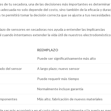
s de tu secadora, una de las decisiones más importantes es determinar 
 adecuada no solo depende del costo, sino también de la eficacia y dura
te permitirá tomar la decisión correcta que se ajuste a tus necesidades
plazo de sensores en secadoras nos ayuda a entender las implicancias
al cuando intentamos extender la vida útil de nuestros electrodoméstico
REEMPLAZO
Puede ser significativamente más alto
ado del sensor
A largo plazo; nuevo sensor
Puede requerir más tiempo
Normalmente incluye garantía
componentes
Más alto; fabricación de nuevos materiales
ele ser más económica en el corto plazo, especialmente si la avería es men