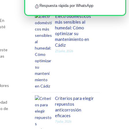
Respuesta rápida por WhatsApp
Electrodomésticos
 En
más sensibles al
esté
humedal: Cómo
optimizar su
mantenimiento en
Cádiz
 este
25 julio, 2026
las
dores
Criterios para elegir
edad
repuestos
ño de
anticorrosión
eficaces
7 julio, 2026