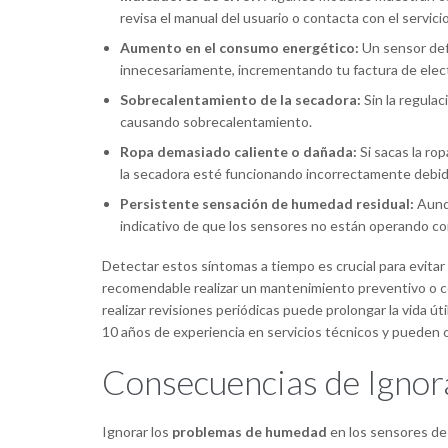
revisa el manual del usuario o contacta con el servici
Aumento en el consumo energético:
Un sensor def
innecesariamente, incrementando tu factura de elect
Sobrecalentamiento de la secadora:
Sin la regulac
causando sobrecalentamiento.
Ropa demasiado caliente o dañada:
Si sacas la ro
la secadora esté funcionando incorrectamente debid
Persistente sensación de humedad residual:
Aunqu
indicativo de que los sensores no están operando c
Detectar estos síntomas a tiempo es crucial para evita
recomendable realizar un mantenimiento preventivo o co
realizar revisiones periódicas puede prolongar la vida ú
10 años de experiencia en servicios técnicos y pueden
Consecuencias de Igno
Ignorar los
problemas de humedad
en los sensores de 