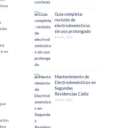
ciona
Guía completa:
revisión de
o
electrodomésticos
arias
sin uso prolongado
8 mayo, 2026
ara
re es
Mantenimiento de
Electrodomésticos en
Segundas
Residencias Cádiz
2 mayo, 2026
 que
ación
ibre